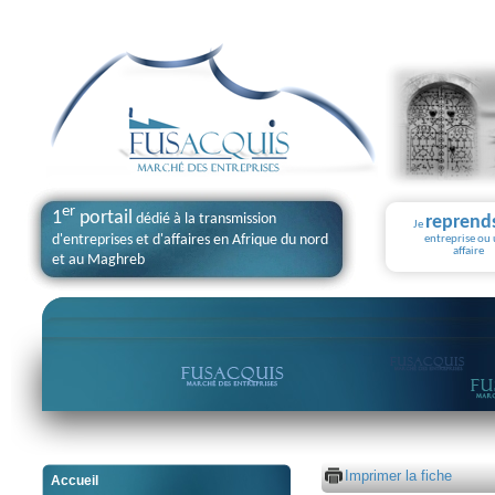
er
1
portail
dédié à la transmission
reprend
Je
d'entreprises et d'affaires en Afrique du nord
entreprise ou
affaire
et au Maghreb
Imprimer la fiche
Accueil