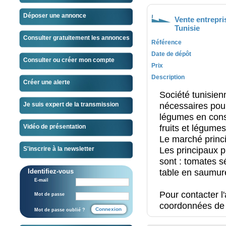
Déposer une annonce
Vente entrepri
Tunisie
Consulter gratuitement les annonces
Référence
Date de dépôt
Consulter ou créer mon compte
Prix
Description
Créer une alerte
Société tunisien
nécessaires pour 
Je suis expert de la transmission
légumes en conse
fruits et légumes 
Vidéo de présentation
Le marché princi
Les principaux p
S'inscrire à la newsletter
sont : tomates s
table en saumur
Identifiez-vous
E-mail
Pour contacter l
Mot de passe
coordonnées de 
Mot de passe oublié ?