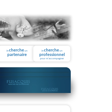
cherche
cherche
Je
un
Je
un
partenaire
professionnel
pour m'accompagner