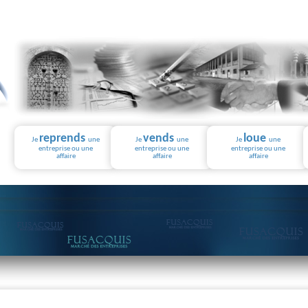
reprends
vends
loue
Je
une
Je
une
Je
une
entreprise ou une
entreprise ou une
entreprise ou une
affaire
affaire
affaire